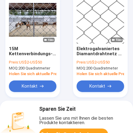
15M
Elektrogalvaniertes
Kettenverbindungs-
Diamantdrahtnetz 2
Drahtnetz Zaun Hot
Zoll
Preis:
US$2-US$50
Preis:
US$2-US$50
Dip Galvanized
Kettenverbindung
MOQ:
200 Quadratmeter
MOQ:
200 Quadratmeter
Diamant Roll
Farm Zaun
Holen Sie sich aktuelle Preis
Holen Sie sich aktuelle Preis
Kontakt
Kontakt
Sparen Sie Zeit
Lassen Sie uns mit Ihnen die besten
Produkte kontaktieren.