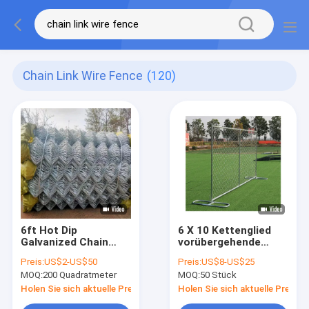
Chain Link Wire Fence
(120)
6ft Hot Dip
6 X 10 Kettenglied
Galvanized Chain
vorübergehende
Link Drahtzaun Netz
Zaun-Panel für Bau
Preis:
US$2-US$50
Preis:
US$8-US$25
Park Sicherheitszaun
America Standard
MOQ:
200 Quadratmeter
MOQ:
50 Stück
Holen Sie sich aktuelle Preis
Holen Sie sich aktuelle Preis