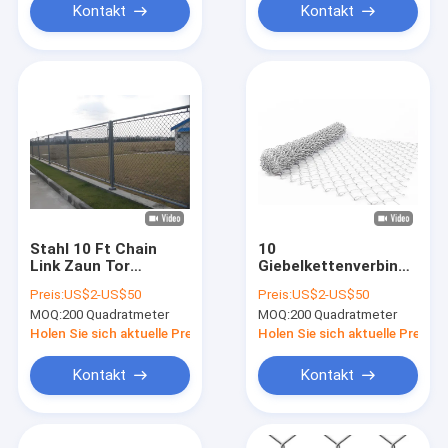
Kontakt
Kontakt
Stahl 10 Ft Chain
10
Link Zaun Tor
Giebelkettenverbindung
montiert nachhaltige
Gitterzaun
Preis:
US$2-US$50
Preis:
US$2-US$50
Chain Link
Galvanisierter
MOQ:
200 Quadratmeter
MOQ:
200 Quadratmeter
Sicherheitszaun
Diamant
Sicherheitszaun
Holen Sie sich aktuelle Preis
Holen Sie sich aktuelle Preis
Kontakt
Kontakt