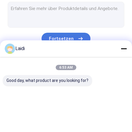
Röhrenstahlzaun
Edelstahl-Drahtseil-Masche
Zaun für Viehbetriebe
Fortsetzen
Rinderzaunplatte
Laidi
V-Gitter-Sicherheitszaun
Unsere Kategorien
6:53 AM
Massenkontrolle
Good day, what product are you looking for?
Sicherheitszaun gegen Aufstieg
Kettenschnittzaun
Stacheldraht
Metalldrahtnetze
Ein temporärer Zaun
Röhrenstahlz
Hundehütte aus Stahl
Schranken
aus Metall