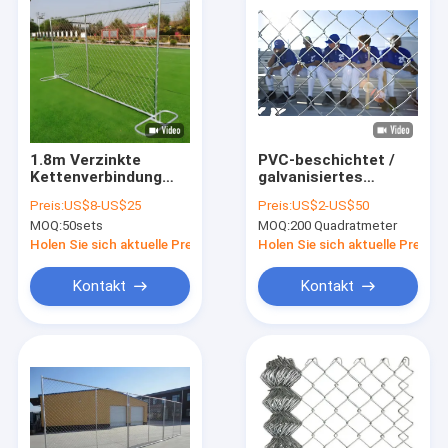
1.8m Verzinkte
PVC-beschichtet /
Kettenverbindung
galvanisiertes
Temporäre
Sicherheitszaun für
Preis:
US$8-US$25
Preis:
US$2-US$50
Zaunplatte
Spielplätze
MOQ:
50sets
MOQ:
200 Quadratmeter
Schnellverbindung
Klemmen Anti-
Holen Sie sich aktuelle Preis
Holen Sie sich aktuelle Preis
Kletternetz für
Baustellen
Kontakt
Kontakt
Zu Hause
Produkte
VR-Show