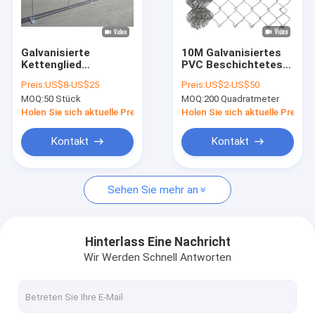
Über uns
Werksbesichtigung
Galvanisierte
10M Galvanisiertes
Kettenglied
PVC Beschichtetes
Qualitätskontrolle
vorübergehende
Kettenverbindungszaun
Preis:
US$8-US$25
Preis:
US$2-US$50
Zaunplatte,
für Gartenzaun
MOQ:
50 Stück
MOQ:
200 Quadratmeter
vorübergehender
Kontakt mit uns
Sicherheitszaun USA
Holen Sie sich aktuelle Preis
Holen Sie sich aktuelle Preis
Standard
Neuigkeiten
Kontakt
Kontakt
Fälle
Sehen Sie mehr an
Angebot anfordern
Hinterlass Eine Nachricht
Wir Werden Schnell Antworten
Metalldrahtnetze Schranken
Ein temporärer Zaun aus Metall