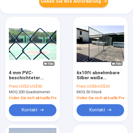
Geben Sie Ihre Anforderung
4 mm PVC-
6x10ft abnehmbare
beschichteter
Silber weiße
Kettenverbindungszaun
Kettenverbindung
Preis:
US$2-US$50
Preis:
US$8-US$25
Gewebter
temporärer Zaun
MOQ:
200 Quadratmeter
MOQ:
50 Stück
Diamantkettenverbindungszaun
Holen Sie sich aktuelle Preis
Holen Sie sich aktuelle Preis
Kontakt
Kontakt