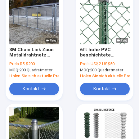
3M Chain Link Zaun
6ft hohe PVC
Metalldrahtnetz
beschichtete
Zaun Korrosion Farm
Kettenverbindung
Preis:
$5-$200
Preis:
US$2-US$50
Zaun
Diamantnetz
MOQ:
200 Quadratmeter
MOQ:
200 Quadratmeter
Edelstahl
Drahtgitterzaun
Holen Sie sich aktuelle Preis
Holen Sie sich aktuelle Preis
Kontakt
Kontakt
Zu Hause
Produkte
VR-Show