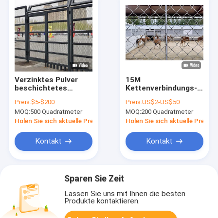
Verzinktes Pulver
15M
beschichtetes
Kettenverbindungs-
Drahtnetz Zaun 8FT
Drahtnetz Zaun Hot
Preis:
$5-$200
Preis:
US$2-US$50
Ausgedehntes Netz
Dip Galvanized
MOQ:
500 Quadratmeter
MOQ:
200 Quadratmeter
Zaun für Prosion
Diamant Roll
Holen Sie sich aktuelle Preis
Holen Sie sich aktuelle Preis
Kontakt
Kontakt
Sparen Sie Zeit
Lassen Sie uns mit Ihnen die besten
Produkte kontaktieren.