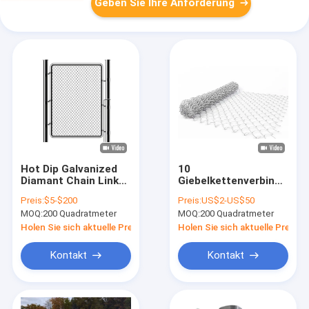
Geben Sie Ihre Anforderung
Hot Dip Galvanized
10
Diamant Chain Link
Giebelkettenverbindung
Metalldrahtnetz
Gitterzaun
Preis:
$5-$200
Preis:
US$2-US$50
Zaun für Feld
Galvanisierter
MOQ:
200 Quadratmeter
MOQ:
200 Quadratmeter
Diamant
Sicherheitszaun
Holen Sie sich aktuelle Preis
Holen Sie sich aktuelle Preis
Kontakt
Kontakt