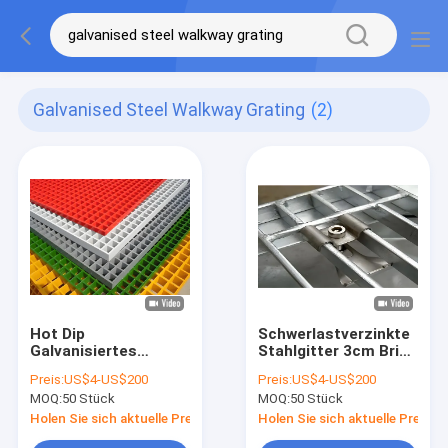
Galvanised Steel Walkway Grating
(2)
Hot Dip
Schwerlastverzinkte
Galvanisiertes
Stahlgitter 3cm Brico
Stahlgitter für
Depot Stahlgitter für
Preis:
US$4-US$200
Preis:
US$4-US$200
Fußplatte
Auffahrtgitter
MOQ:
50 Stück
MOQ:
50 Stück
Holen Sie sich aktuelle Preis
Holen Sie sich aktuelle Preis