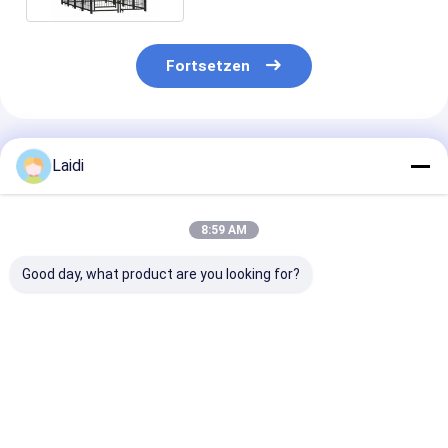
Fortsetzen
Empfohlene Produkte
Laidi
8:59 AM
Good day, what product are you looking for?
4ftx6ftx6ft
Hundezaun mit
Quadratische 
Outdoor-Hundehütte
Drahtnetz
Schweres Eise
Schwerlast-
Dauerhafter und
Vergrößertes 
Hundekäfig
einfach zu
Verdicktes Gr
Haustierhaus
installierender
Hundehütten f
Bestpreis
Bestpreis
Bestprei
Galvanisierter
Außengehäuse für
mittlere und g
Stahlzaun Hunde-
den Komfort und die
Hunde