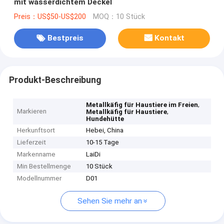
mit wasserdichtem Deckel
Preis：US$50-US$200
MOQ：10 Stück
Bestpreis
Kontakt
Produkt-Beschreibung
,
Metallkäfig für Haustiere im Freien
Markieren
,
Metallkäfig für Haustiere
Hundehütte
Herkunftsort
Hebei, China
Lieferzeit
10-15 Tage
Markenname
LaiDi
Min Bestellmenge
10 Stück
Modellnummer
D01
Sehen Sie mehr an