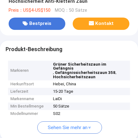
Hochsicherheit Anti-Klettern Zaun
Preis：US$4-US$150
MOQ：50 Sätze
Bestpreis
Kontakt
Produkt-Beschreibung
Grüner Sicherheitszaun im
Gefängnis
Markieren
,
,
Gefängnissicherheitszaun 358
Hochsicherheitszaun
Herkunftsort
Hebei, China
Lieferzeit
15-20 Tage
Markenname
LaiDi
Min Bestellmenge
50 Sätze
Modellnummer
S02
Sehen Sie mehr an