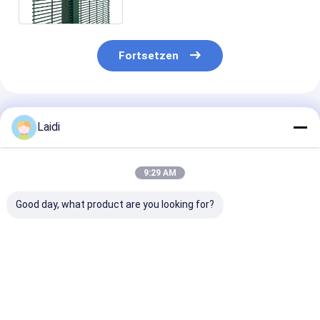
Klettern Zaun
Fortsetzen
Empfohlene Produkte
Laidi
9:29 AM
Good day, what product are you looking for?
PVC-Schutzzäune
Hot Dip Galvanized
South Africa C
gegen Anstieg
High Security Metal
Anti-Climb 35
Anti-Climbing Fence
Security Anti 
Fence Panels
Bestpreis
Bestpreis
Bestprei