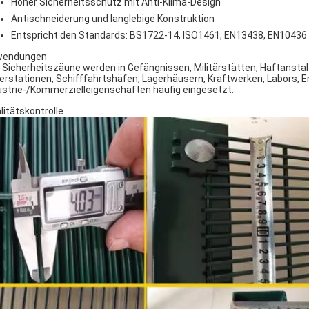
Hoher Sicherheitsschutz mit Anti-Klima-Design
Antischneiderung und langlebige Konstruktion
Entspricht den Standards: BS1722-14, ISO1461, EN13438, EN10436
wendungen
 Sicherheitszäune werden in Gefängnissen, Militärstätten, Haftanstal
erstationen, Schifffahrtshäfen, Lagerhäusern, Kraftwerken, Labors, 
ustrie-/Kommerzielleigenschaften häufig eingesetzt.
litätskontrolle