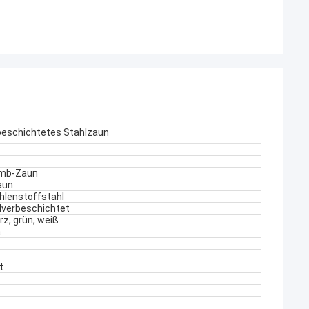
rbeschichtetes Stahlzaun
imb-Zaun
aun
ohlenstoffstahl
ulverbeschichtet
rz, grün, weiß
a
t