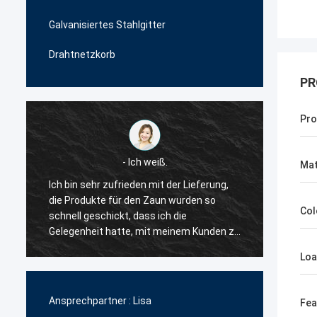
Galvanisiertes Stahlgitter
Drahtnetzkorb
PR
Pro
- Ich weiß.
Mat
Ich bin sehr zufrieden mit der Lieferung,
Der Liefer
die Produkte für den Zaun wurden so
geduldig u
Col
schnell geschickt, dass ich die
mir viele 
Gelegenheit hatte, mit meinem Kunden zu
also habe 
arbeiten.Also entschied ich, dass sie mein
zu arbeiten
Loa
erster Lieferant für die
wettbewer
Drahtnetzzaunprodukte sein würden..
der Qualitä
zuverlässi
Ansprechpartner :
Lisa
Fea