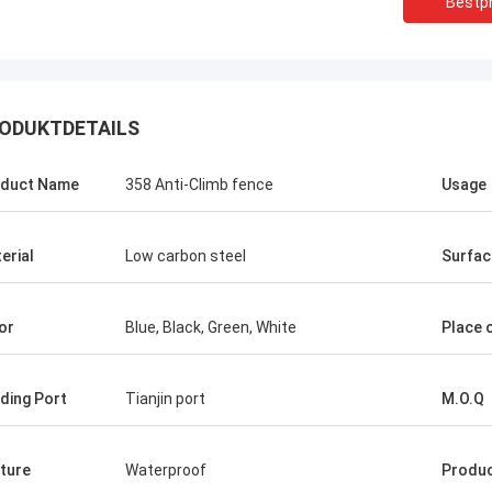
Bestpr
ODUKTDETAILS
duct Name
358 Anti-Climb fence
Usage
Tom
Abudullah
erial
Low carbon steel
Surfac
ant von Zaunprodukten ist sehr
Die Qualität Ihrer Zaunprodu
nd freundlich zu mir, sie haben
fantastisch und stabil, von
or
Blue, Black, Green, White
Place o
Ideen über die Produkte geraten,
haben Sie mir geholfen, meh
ich mich entschieden, mit ihnen
Produkte zu erfahren, ich gl
.Aber ihr Preis ist sehr
Zukunft. Wir würden zusam
ding Port
Tianjin port
M.O.Q
bsfähig und ich bin auch mit
um den Markt zu gewinnen.
t zufrieden., ein sehr
ger Hersteller.
ture
Waterproof
Produc