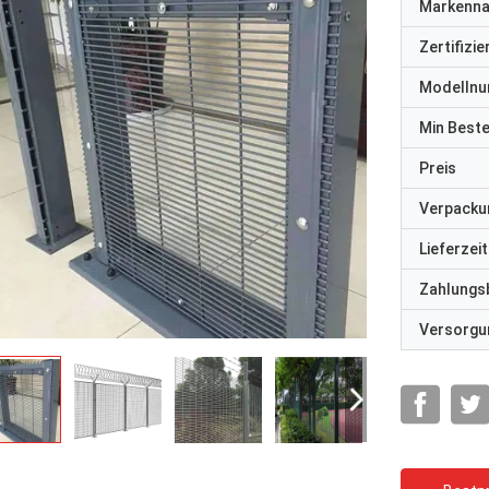
Markenn
Zertifizi
Modelln
Min Best
Preis
Verpacku
Lieferzeit
Zahlungs
Versorgun