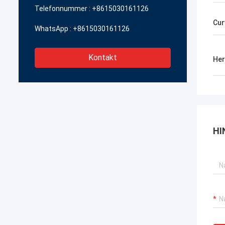
Telefonnummer :
+8615030161126
Cur
WhatsApp :
+8615030161126
Kontakt
Her
HI