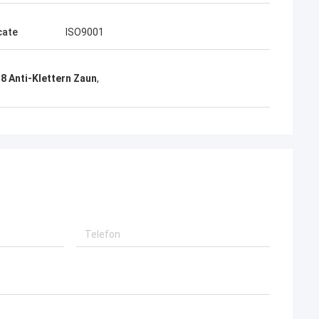
cate
ISO9001
58 Anti-Klettern Zaun
,