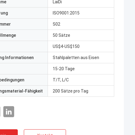
ame
LaiDi
erung
ISO9001:2015
ummer
S02
ellmenge
50 Sätze
US$4-US$150
ng Informationen
Stahlpaletten aus Eisen
15-20 Tage
bedingungen
T/T, L/C
gsmaterial-Fähigkeit
200 Sätze pro Tag