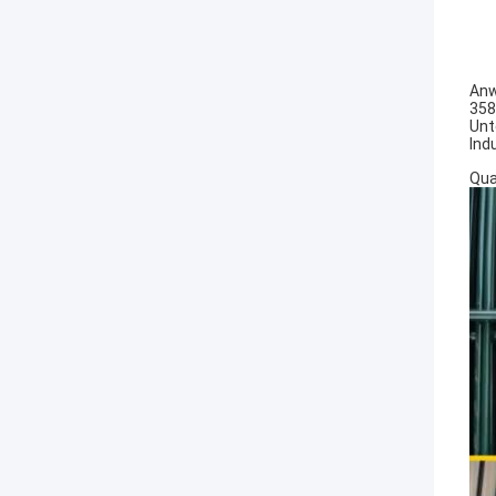
An
358
Unt
Ind
Qua