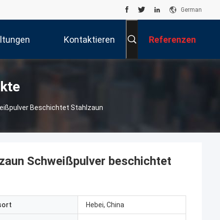
German
ltungen
Kontaktieren
Referenzen
Sie Uns
kte
eißpulver Beschichtet Stahlzaun
rzaun Schweißpulver beschichtet
sort
Hebei, China