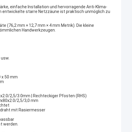
ärke, einfache Installation und hervorragende Anti-Klima-
 entwickelte starre Netzzäune ist praktisch unmöglich zu
äte (76,2 mm × 12,7 mm × 4 mm Metrik). Die kleine
erkömmlichen Handwerkzeugen.
 usw.
0 x 50 mm
 mm
x2.0/2,5/3.0mm | Rechteckiger Pfosten (RHS)
0x80x2.0/2,5/3,0 mm
chtet
eldraht mit Rasiermesser
npassbar
t werden.