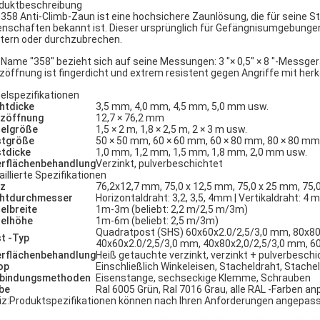
duktbeschreibung
 358 Anti-Climb-Zaun ist eine hochsichere Zaunlösung, die für seine St
enschaften bekannt ist. Dieser ursprünglich für Gefängnisumgebungen
ttern oder durchzubrechen.
 Name "358" bezieht sich auf seine Messungen: 3 "× 0,5" × 8 "-Messger
zöffnung ist fingerdicht und extrem resistent gegen Angriffe mit h
elspezifikationen
htdicke
3,5 mm, 4,0 mm, 4,5 mm, 5,0 mm usw.
zöffnung
12,7 × 76,2 mm
elgröße
1,5 × 2 m, 1,8 × 2,5 m, 2 × 3 m usw.
tgröße
50 × 50 mm, 60 × 60 mm, 60 × 80 mm, 80 × 80 mm
tdicke
1,0 mm, 1,2 mm, 1,5 mm, 1,8 mm, 2,0 mm usw.
rflächenbehandlung
Verzinkt, pulverbeschichtet
aillierte Spezifikationen
z
76,2x12,7 mm, 75,0 x 12,5 mm, 75,0 x 25 mm, 75,
htdurchmesser
Horizontaldraht: 3,2, 3,5, 4mm | Vertikaldraht: 4
elbreite
1m-3m (beliebt: 2,2 m/2,5 m/3m)
elhöhe
1m-6m (beliebt: 2,5 m/3m)
Quadratpost (SHS) 60x60x2.0/2,5/3,0 mm, 80x80
t -Typ
40x60x2.0/2,5/3,0 mm, 40x80x2,0/2,5/3,0 mm, 6
rflächenbehandlung
Heiß getauchte verzinkt, verzinkt + pulverbeschi
op
Einschließlich Winkeleisen, Stacheldraht, Stach
bindungsmethoden
Eisenstange, sechseckige Klemme, Schrauben
be
Ral 6005 Grün, Ral 7016 Grau, alle RAL -Farben a
iz:
Produktspezifikationen können nach Ihren Anforderungen angepass