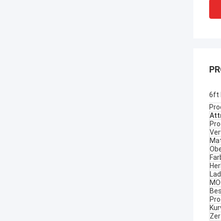
PR
6ft
Pro
Att
Pr
Ve
Mat
Obe
Far
Her
Lad
MO
Bes
Pro
Kur
Zer