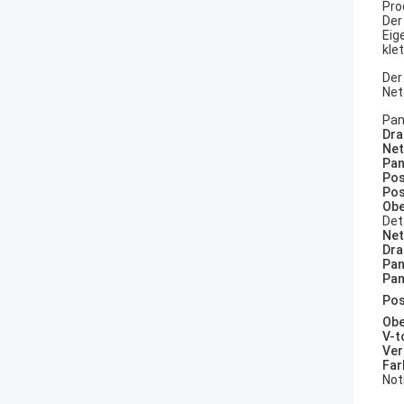
Pro
Der
Eig
kle
Der
Net
Pan
Dra
Net
Pan
Pos
Pos
Obe
Det
Net
Dra
Pan
Pan
Pos
Obe
V-t
Ver
Far
Not