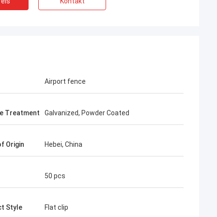
eis
Kontakt
Airport fence
e Treatment
Galvanized, Powder Coated
kte ist
 Anfang an
f Origin
Hebei, China
r über die
aube an die
menarbeiten,
50 pcs
t Style
Flat clip