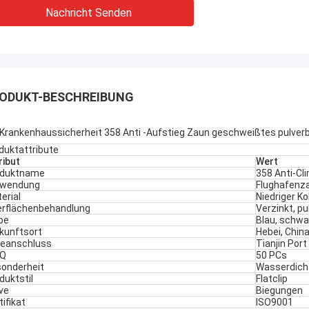
Nachricht Senden
ODUKT-BESCHREIBUNG
 Krankenhaussicherheit 358 Anti -Aufstieg Zaun geschweißtes pulve
duktattribute
ribut
Wert
oduktname
358 Anti-Cl
rwendung
Flughafenz
erial
Niedriger K
rflächenbehandlung
Verzinkt, p
be
Blau, schwa
kunftsort
Hebei, Chin
eanschluss
Tianjin Port
Q
50 PCs
onderheit
Wasserdich
duktstil
Flatclip
ve
Biegungen
tifikat
ISO9001