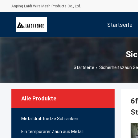
Anping Laidi Wire Mesh Products Co., Ltd.
Startseite
Si
Startseite
/
Sicherheitszaun Ge
Alle Produkte
6f
St
Metalldrahtnetze Schranken
Ein temporärer Zaun aus Metall