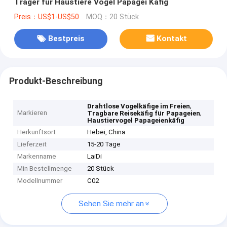
Träger für Haustiere Vögel Papagei Käfig
Preis：US$1-US$50
MOQ：20 Stück
Bestpreis
Kontakt
Produkt-Beschreibung
,
Drahtlose Vogelkäfige im Freien
Markieren
,
Tragbare Reisekäfig für Papageien
Haustiervogel Papageienkäfig
Herkunftsort
Hebei, China
Lieferzeit
15-20 Tage
Markenname
LaiDi
Min Bestellmenge
20 Stück
Modellnummer
C02
Sehen Sie mehr an