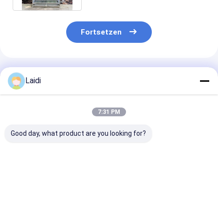
Fortsetzen
Empfohlene Produkte
Laidi
7:31 PM
Good day, what product are you looking for?
Schwergewichts-
10" Klappnetz Maus
24x7x8' Falten
Human-Jagd-
Ratte Hamster
Lebender Katz
Fangen-Netz-Käfig
Kaninchen Katze
Käfig Humane
40" Großtier-
Skunk Fuchs
lebende Tierkä
Wildschwein-Käfig-
Eichhörnchenfänger
Bestpreis
Bestpreis
Bestprei
Falle
Käfig