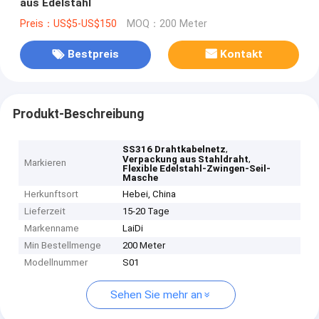
aus Edelstahl
Preis：US$5-US$150
MOQ：200 Meter
Bestpreis
Kontakt
Produkt-Beschreibung
,
SS316 Drahtkabelnetz
,
Verpackung aus Stahldraht
Markieren
Flexible Edelstahl-Zwingen-Seil-
Masche
Herkunftsort
Hebei, China
Lieferzeit
15-20 Tage
Markenname
LaiDi
Min Bestellmenge
200 Meter
Modellnummer
S01
Sehen Sie mehr an