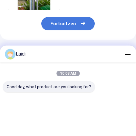
Edelstahl
Fortsetzen
Empfohlene Produkte
Laidi
10:03 AM
Good day, what product are you looking for?
Diamantform
Hochsicherheit
SS316
304/316 SS Draht
SS316 Edelstahl-
Edelstahldraht
7x9 Mesh Loch
Seilnetz mit 7x19-
mit 7x19cm
Edelstahl Draht
Gitter für den
Netzloch und 
Seilnetz für
Schutz der
beständig für
Bestpreis
Bestpreis
Bestprei
Vogelhof und Zoo
Sicherheit im Zoo
Wasseranlage