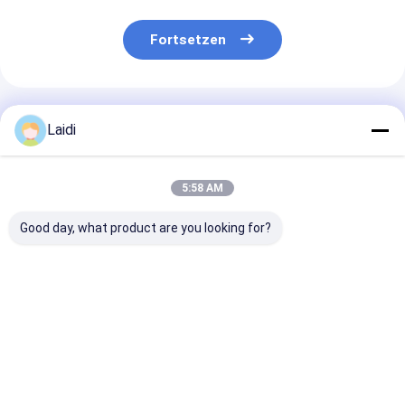
Fortsetzen
Empfohlene Produkte
Laidi
5:58 AM
Good day, what product are you looking for?
Klappbare
Faltbarer
Strapazierfäh
Stahlnetz-
abschließbarer
zusammenklap
Lagerkäfige mit
Drahtgitterbehälter,
Drahtgitter-
Rädern für
verzinkt, für Lager
Lagerkäfige mi
industrielle
feuerverzinkte
Bestpreis
Bestpreis
Bestprei
Verwendung
Oberfläche