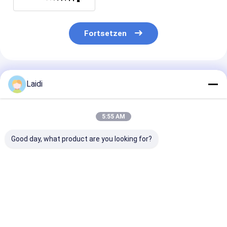
Fortsetzen
Empfohlene Produkte
Laidi
5:55 AM
Good day, what product are you looking for?
Schmiede
Hohes
Umweltfreundl
Gartenstahl Tubular
Sicherheitsniveau
beschichteter
Zaun 6ft Hoch
gegen Diebstahl
Stahlrohrzaun
Dauerhaft Anti-Rost
Sicherheit
Sicherheits
Gemeinschaft
Bestpreis
Bestpreis
Bestprei
Gartenzaun