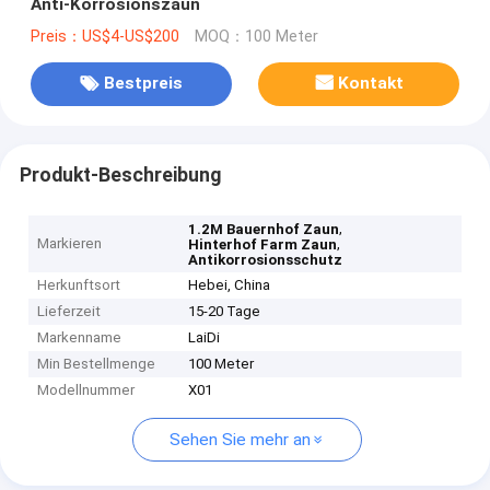
Anti-Korrosionszaun
Preis：US$4-US$200
MOQ：100 Meter
Bestpreis
Kontakt
Produkt-Beschreibung
,
1.2M Bauernhof Zaun
Markieren
,
Hinterhof Farm Zaun
Antikorrosionsschutz
Herkunftsort
Hebei, China
Lieferzeit
15-20 Tage
Markenname
LaiDi
Min Bestellmenge
100 Meter
Modellnummer
X01
Sehen Sie mehr an