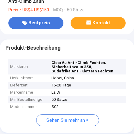
Anti-Climb Zaun
Preis：US$4-US$150
MOQ：50 Sätze
Bestpreis
Kontakt
Produkt-Beschreibung
,
ClearVu Anti-Climb Fechten
Markieren
,
Sicherheitszaun 358
Südafrika Anti-Klettern Fechten
Herkunftsort
Hebei, China
Lieferzeit
15-20 Tage
Markenname
LaiDi
Min Bestellmenge
50 Sätze
Modellnummer
S02
Sehen Sie mehr an