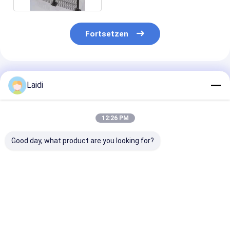
Fortsetzen
Empfohlene Produkte
Laidi
12:26 PM
Good day, what product are you looking for?
PVC-Schutzzäune
Hot Dip Galvanized
South Africa C
gegen Anstieg
High Security Metal
Anti-Climb 35
Anti-Climbing Fence
Security Anti 
Fence Panels
Bestpreis
Bestpreis
Bestprei