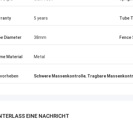
ranty
5 years
Tube T
e Diameter
38mm
Fence 
me Material
Metal
vorheben
Schwere Massenkontrolle
,
Tragbare Massenkontr
NTERLASS EINE NACHRICHT