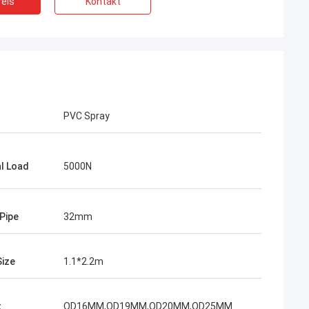
eis
Kontakt
PVC Spray
ah
al Load
5000N
rodukte ist
von Anfang an
mehr über die
Pipe
32mm
h glaube an die
sammenarbeiten,
en.
Size
1.1*2.2m
t
OD16MM,OD19MM,OD20MM,OD25MM