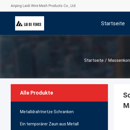
Anping Laidi Wire Mesh Products Co., Ltd.
Startseite
Startseite
/
Massenkont
Alle Produkte
Sc
Ma
Metalldrahtnetze Schranken
Ein temporärer Zaun aus Metall