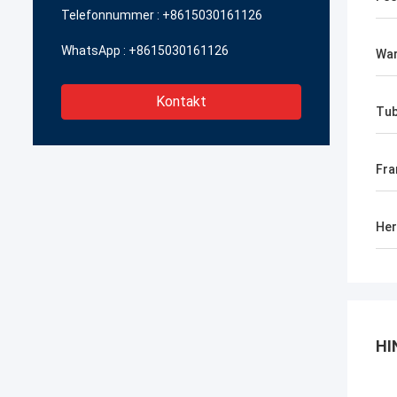
Telefonnummer :
+8615030161126
WhatsApp :
+8615030161126
War
Kontakt
Tub
Fra
Her
HI