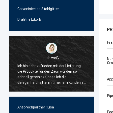
Galvanisiertes Stahlgitter
Drahtnetzkorb
PR
Fr
- Ich weiß.
Num
Cro
Ich bin sehr zufrieden mit der Lieferung,
Der Li
die Produkte für den Zaun wurden so
geduld
schnell geschickt, dass ich die
mir vie
App
Gelegenheit hatte, mit meinem Kunden zu
also h
arbeiten.Also entschied ich, dass sie mein
zu arbe
erster Lieferant für die
wettbe
Pip
Drahtnetzzaunprodukte sein würden..
der Qua
zuverlä
Ansprechpartner :
Lisa
Fee