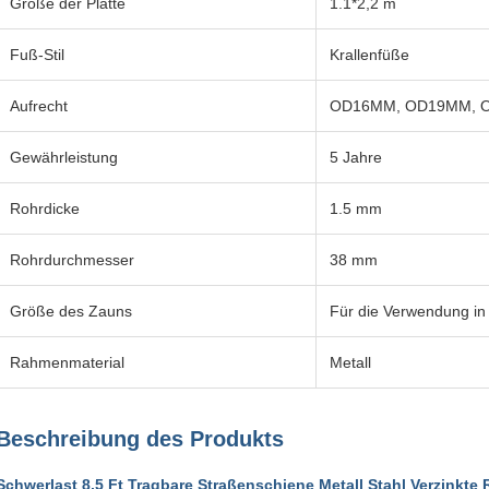
Größe der Platte
1.1*2,2 m
Fuß-Stil
Krallenfüße
Aufrecht
OD16MM, OD19MM, 
Gewährleistung
5 Jahre
Rohrdicke
1.5 mm
Rohrdurchmesser
38 mm
Größe des Zauns
Für die Verwendung in
Rahmenmaterial
Metall
Beschreibung des Produkts
Schwerlast 8,5 Ft Tragbare Straßenschiene Metall Stahl Verzinkte