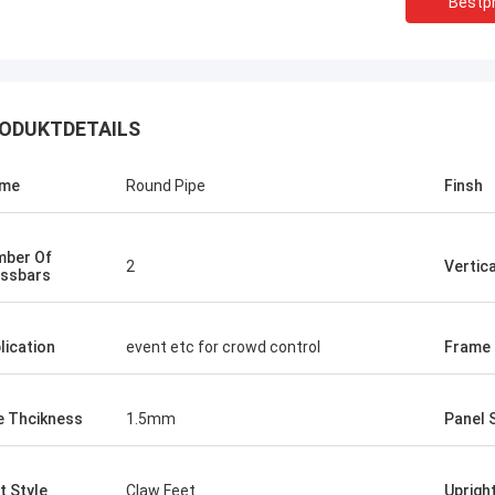
Bestpr
ODUKTDETAILS
ame
Round Pipe
Finsh
Tom
Abudull
ber Of
2
Vertic
ssbars
eferant von Zaunprodukten ist sehr
Die Qualität Ihrer Zaunp
ig und freundlich zu mir, sie haben
fantastisch und stabil, 
le Ideen über die Produkte geraten,
haben Sie mir geholfen, 
lication
event etc for crowd control
Frame 
abe ich mich entschieden, mit ihnen
Produkte zu erfahren, ic
iten.Aber ihr Preis ist sehr
Zukunft. Wir würden zu
werbsfähig und ich bin auch mit
um den Markt zu gewinn
e Thcikness
1.5mm
Panel 
lität zufrieden., ein sehr
ssiger Hersteller.
t Style
Claw Feet
Uprigh