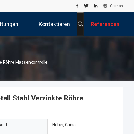
German
ltungen
Kontaktieren
Referenzen
Sie Uns
te Röhre Massenkontrolle
all Stahl Verzinkte Röhre
sort
Hebei, China