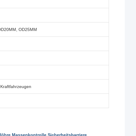
OD20MM, OD25MM
 Kraftfahrzeugen
 Röhre Massenkontrolle Sicherheitsbarriere