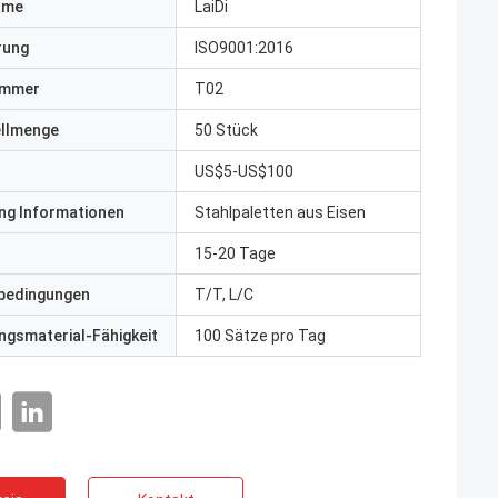
ame
LaiDi
erung
ISO9001:2016
ummer
T02
ellmenge
50 Stück
US$5-US$100
ng Informationen
Stahlpaletten aus Eisen
15-20 Tage
bedingungen
T/T, L/C
gsmaterial-Fähigkeit
100 Sätze pro Tag