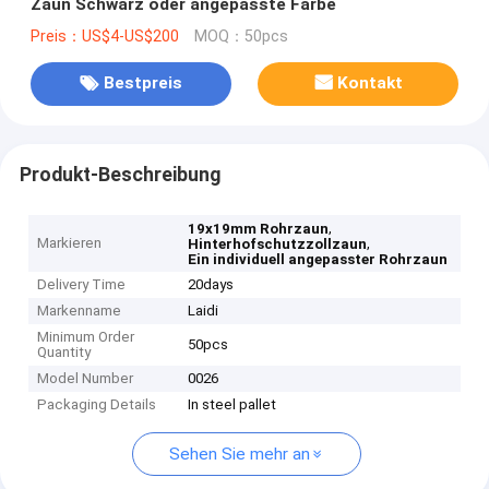
Zaun Schwarz oder angepasste Farbe
Preis：US$4-US$200
MOQ：50pcs
Bestpreis
Kontakt
Produkt-Beschreibung
,
19x19mm Rohrzaun
Markieren
,
Hinterhofschutzzollzaun
Ein individuell angepasster Rohrzaun
Delivery Time
20days
Markenname
Laidi
Minimum Order
50pcs
Quantity
Model Number
0026
Packaging Details
In steel pallet
Sehen Sie mehr an