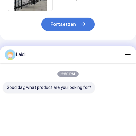
Farbe
Fortsetzen
Empfohlene Produkte
Laidi
2:50 PM
Good day, what product are you looking for?
Schmiede
Hohes
Umweltfreundl
Gartenstahl Tubular
Sicherheitsniveau
beschichteter
Zaun 6ft Hoch
gegen Diebstahl
Stahlrohrzaun
Dauerhaft Anti-Rost
Sicherheit
Sicherheits
Gemeinschaft
Bestpreis
Bestpreis
Bestprei
Gartenzaun