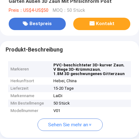
Garten Außen 3D Zaun Mit Pfirsichform Post
Preis：US$4-US$50
MOQ：50 Stück
Bestpreis
Kontakt
Produkt-Beschreibung
,
PVC-beschichteter 3D-kurver Zaun
Markieren
,
V Biege 3D-Krümmzaun
1.8M 3D geschwungenes Gitterzaun
Herkunftsort
Hebei, China
Lieferzeit
15-20 Tage
Markenname
LaiDi
Min Bestellmenge
50 Stück
Modellnummer
V01
Sehen Sie mehr an