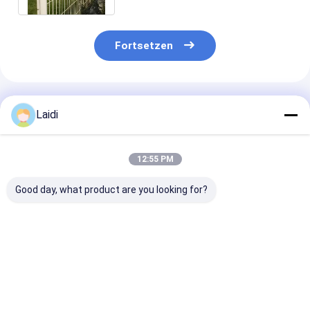
Fortsetzen
Empfohlene Produkte
Laidi
12:55 PM
Good day, what product are you looking for?
Galvanisierter V-
PVC-beschichtet 3D-
6 Fuß hoch lei
Gitter-
kurvigen
montieren PV
Sicherheitszaun mit
Schweißdrahtzaun
beschichtet 3
individueller Farbe
mit 50x50mm
Mesh
und 1530x2500mm-
Maschengröße und
Sicherheitsga
Bestpreis
Bestpreis
Bestprei
Panellgröße für
1,8m Höhe für
Gartenlandschaftszaun
Gartensicherheit