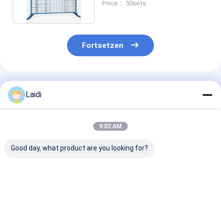
Price： 50sets
Fortsetzen
Empfohlene Produkte
Laidi
9:02 AM
Good day, what product are you looking for?
Feuerverzinkter
Outdoor Galvanized
Heras-Stil 2*
Heras-Zaun 2x3,5 m,
Heras Style Metal
Metall tempor
mobiler Bauzaun für
Temporary Building
Zaunplatte mi
Baustellen
Site Security Fence
Gummi-Basisp
Bestpreis
Bestpreis
Bestprei