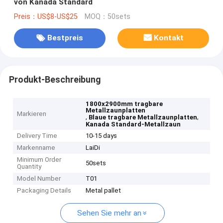
von Kanada Standard
Preis：US$8-US$25
MOQ：50sets
Bestpreis
Kontakt
Produkt-Beschreibung
1800x2900mm tragbare
Metallzaunplatten
Markieren
,
,
Blaue tragbare Metallzaunplatten
Kanada Standard-Metallzaun
Delivery Time
10-15 days
Markenname
LaiDi
Minimum Order
50sets
Quantity
Model Number
T01
Packaging Details
Metal pallet
Sehen Sie mehr an