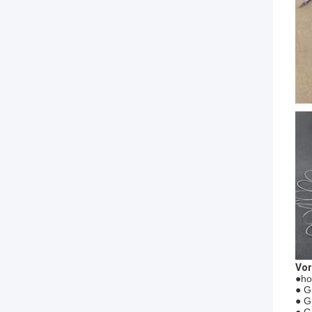
Vor
●
ho
● G
● G
● G