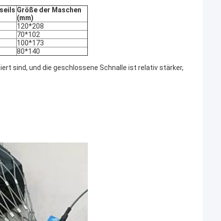
seils
Größe der Maschen
(mm)
120*208
70*102
100*173
80*140
t sind, und die geschlossene Schnalle ist relativ stärker,