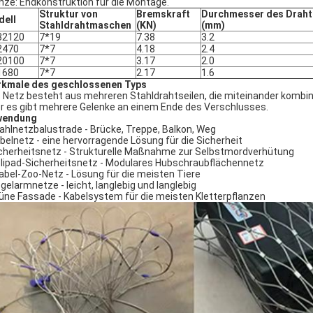
nze: Endkonstruktion für die Montage.
Struktur von
Bremskraft
Durchmesser des Draht
ell
Stahldrahtmaschen
(KN)
(mm)
32120
7*19
7.38
3.2
2470
7*7
4.18
2.4
20100
7*7
3.17
2.0
1680
7*7
2.17
1.6
kmale des geschlossenen Typs
 Netz besteht aus mehreren Stahldrahtseilen, die miteinander kombinier
r es gibt mehrere Gelenke an einem Ende des Verschlusses.
wendung
ahlnetzbalustrade - Brücke, Treppe, Balkon, Weg
belnetz - eine hervorragende Lösung für die Sicherheit
cherheitsnetz - Strukturelle Maßnahme zur Selbstmordverhütung
lipad-Sicherheitsnetz - Modulares Hubschraubflächennetz
Kabel-Zoo-Netz - Lösung für die meisten Tiere
gelarmnetze - leicht, langlebig und langlebig
üne Fassade - Kabelsystem für die meisten Kletterpflanzen