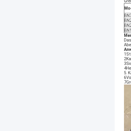
Gre
Mod
BN
BN
BN
BN
Mer
Das
Abe
An
1St
2Ka
3Si
4He
5. 
6Vo
7Gr