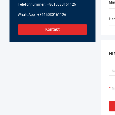
Ma
Telefonnummer :
+8615030161126
WhatsApp :
+8615030161126
Her
Kontakt
HI