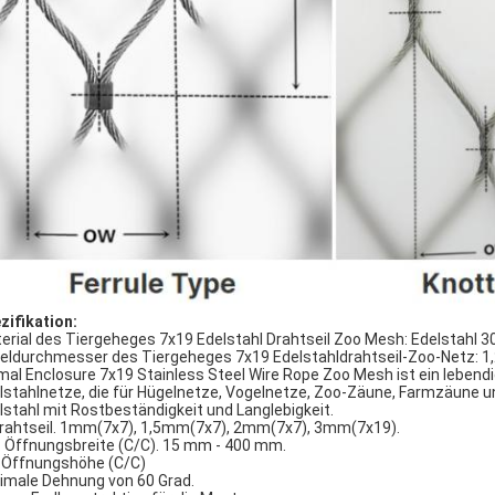
zifikation:
erial des Tiergeheges 7x19 Edelstahl Drahtseil Zoo Mesh: Edelstahl 30
eldurchmesser des Tiergeheges 7x19 Edelstahldrahtseil-Zoo-Netz: 1,
mal Enclosure 7x19 Stainless Steel Wire Rope Zoo Mesh ist ein lebend
lstahlnetze, die für Hügelnetze, Vogelnetze, Zoo-Zäune, Farmzäune 
lstahl mit Rostbeständigkeit und Langlebigkeit.
Drahtseil. 1mm(7x7), 1,5mm(7x7), 2mm(7x7), 3mm(7x19).
 Öffnungsbreite (C/C). 15 mm - 400 mm.
 Öffnungshöhe (C/C)
imale Dehnung von 60 Grad.