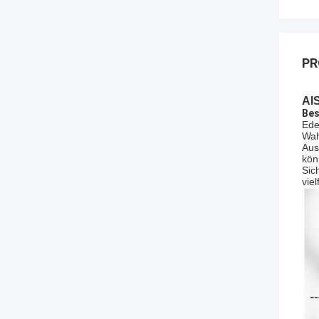
PR
AIS
Bes
Ede
Wah
Aus
kön
Sic
vie