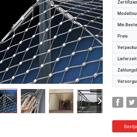
Zertifizi
Modelln
Min Best
Preis
Verpacku
Lieferzeit
Zahlungs
Versorgun
Bestpr