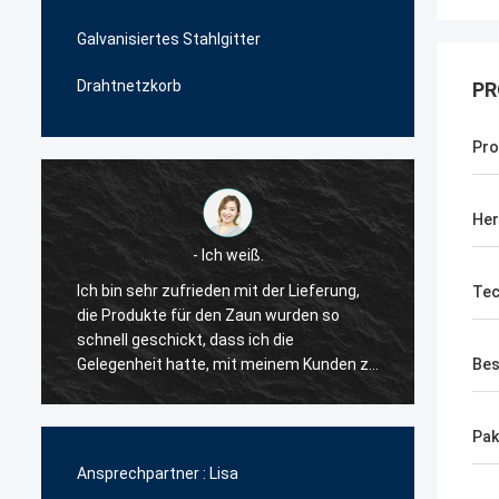
Galvanisiertes Stahlgitter
Drahtnetzkorb
PR
Pro
Her
- Ich weiß.
Tom
frieden mit der Lieferung,
Der Lieferant von Zaunprodukten
Tec
ür den Zaun wurden so
geduldig und freundlich zu mir, s
kt, dass ich die
mir viele Ideen über die Produkte
tte, mit meinem Kunden zu
also habe ich mich entschieden, 
Bes
ntschied ich, dass sie mein
zu arbeiten.Aber ihr Preis ist seh
t für die
wettbewerbsfähig und ich bin a
Pak
produkte sein würden..
der Qualität zufrieden., ein sehr
zuverlässiger Hersteller.
Ansprechpartner :
Lisa