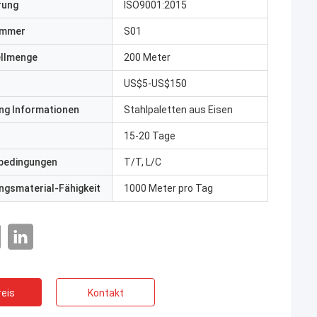
erung
ISO9001:2015
ummer
S01
ellmenge
200 Meter
US$5-US$150
ng Informationen
Stahlpaletten aus Eisen
15-20 Tage
bedingungen
T/T, L/C
gsmaterial-Fähigkeit
1000 Meter pro Tag
eis
Kontakt