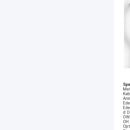
Spe
Mat
Kab
Ani
Ede
Ede
d: 
OW:
OH:
Opt