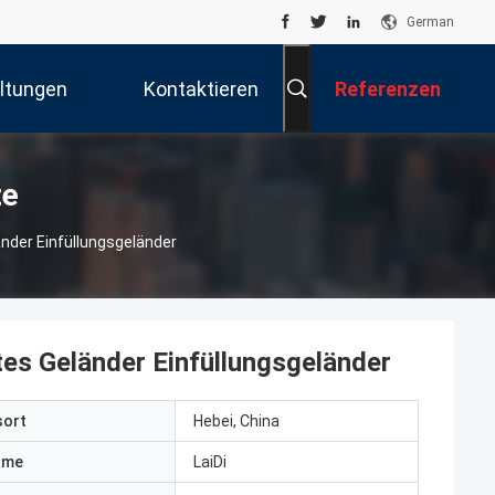
German
ltungen
Kontaktieren
Referenzen
Sie Uns
te
nder Einfüllungsgeländer
tes Geländer Einfüllungsgeländer
sort
Hebei, China
ame
LaiDi