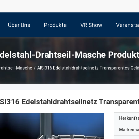
Über Uns
Produkte
VR Show
Veransta
delstahl-Drahtseil-Masche Produk
rahtseil-Masche
/
AISI316 Edelstahldrahtseilnetz Transparentes Gelä
SI316 Edelstahldrahtseilnetz Transparen
Herkunft
Markenn