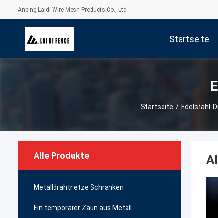
Anping Laidi Wire Mesh Products Co., Ltd.
Startseite
E
Startseite
/
Edelstahl-D
Alle Produkte
AI
Metalldrahtnetze Schranken
Ein temporärer Zaun aus Metall