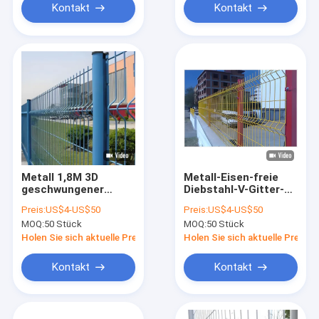
Kontakt
Kontakt
Metall 1,8M 3D
Metall-Eisen-freie
geschwungener
Diebstahl-V-Gitter-
Drahtzaun,
Sicherheitszaun
Preis:
US$4-US$50
Preis:
US$4-US$50
geschweißter
galvanisierte 3D-
MOQ:
50 Stück
MOQ:
50 Stück
Gartendrahtzaun
Draht-Gitterzaun
Holen Sie sich aktuelle Preis
Holen Sie sich aktuelle Preis
Kontakt
Kontakt