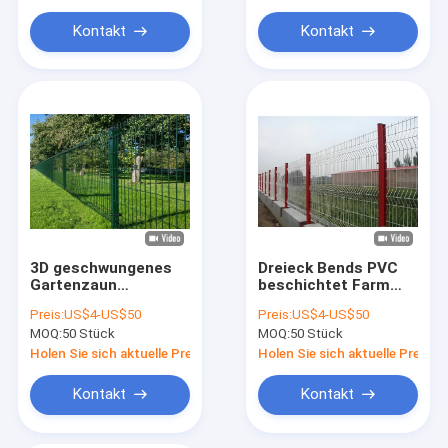
Tierfalle
Kontakt
Kontakt
Galvanisiertes Stahlgitter
Drahtlagerkäfig
3D geschwungenes
Dreieck Bends PVC
Gartenzaun
beschichtet Farm
geschwungenes
und Garten Zaun V-
Preis:
US$4-US$50
Preis:
US$4-US$50
Geländer 1,5m*2,0m
Gitter
MOQ:
50 Stück
MOQ:
50 Stück
geschweißtes Zaun
Stahldrahtzaun Zaun
Holen Sie sich aktuelle Preis
Holen Sie sich aktuelle Preis
Kontakt
Kontakt