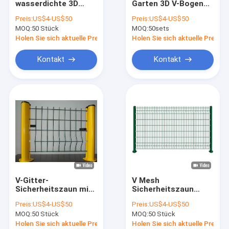
wasserdichte 3D
Garten 3D V-Bogen
Röhrenstahlzaun
geschweißte kurve
2,5 m geschweißtes
Preis:
US$4-US$50
Preis:
US$4-US$50
Wire Mesh
Gartengitter
MOQ:
Edelstahl-Drahtseil-Masche
50 Stück
MOQ:
50sets
Metallzaunplatten
leicht zu montieren
Holen Sie sich aktuelle Preis
Holen Sie sich aktuelle Preis
Gartenfarm
Zaun für Viehbetriebe
Kontakt
Kontakt
Rinderzaunplatte
V-Gitter-Sicherheitszaun
Massenkontrolle
Sicherheitszaun gegen Aufstieg
Kettenschnittzaun
V-Gitter-
V Mesh
Stacheldraht
Sicherheitszaun mit
Sicherheitszaun
grünem Yellwo-Farb
60*60mm grün Zaun
Preis:
US$4-US$50
Preis:
US$4-US$50
3.0 Breit 3D-Kurvzaun
Gartenzaun PVC 3
Hundehütte aus Stahl
MOQ:
50 Stück
MOQ:
50 Stück
Kurvenzaun
Holen Sie sich aktuelle Preis
Holen Sie sich aktuelle Preis