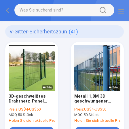
V-Gitter-Sicherheitszaun
(41)
3D-geschweißtes
Metall 1,8M 3D
Drahtnetz-Panel
geschwungener
Biegen gekrümmter
Drahtzaun,
Preis:
US$4-US$50
Preis:
US$4-US$50
Gartenzaun im Freien
geschweißter
MOQ:
50 Stück
MOQ:
50 Stück
Gartendrahtzaun
Holen Sie sich aktuelle Preis
Holen Sie sich aktuelle Preis