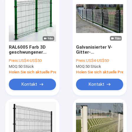
RAL6005 Farb 3D
Galvanisierter V-
geschwungener
Gitter-
Metallzaun
Sicherheitszaun
Preis:
US$4-US$50
Preis:
US$4-US$50
Sicherheit V-
Schweißdraht-Gitter-
MOQ:
50 Stück
MOQ:
50 Stück
Gitterzaun 1,8 Meter
Panelzaun Für
hoch
Schulspielplatz
Holen Sie sich aktuelle Preis
Holen Sie sich aktuelle Preis
Kontakt
Kontakt
Zu Hause
Produkte
VR-Show