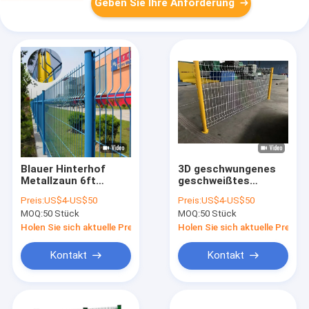
Geben Sie Ihre Anforderung
Blauer Hinterhof
3D geschwungenes
Metallzaun 6ft
geschweißtes
gekrümmter 3D
Gitterzaun für Heim /
Preis:
US$4-US$50
Preis:
US$4-US$50
Doppeldrahtgitterzaun
Außen
MOQ:
50 Stück
MOQ:
50 Stück
Holen Sie sich aktuelle Preis
Holen Sie sich aktuelle Preis
Kontakt
Kontakt