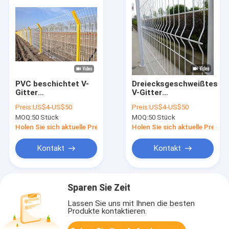
PVC beschichtet V-
Dreiecksgeschweißtes
Gitter
V-Gitter
Sicherheitszaun 2M
Sicherheitszaun
Preis:
US$4-US$50
Preis:
US$4-US$50
Hochgeschweißtes
1500mm
MOQ:
50 Stück
MOQ:
50 Stück
Metall Gartenzaun
Außenverzinktes
Schweißdraht
Holen Sie sich aktuelle Preis
Holen Sie sich aktuelle Preis
Gartenzaun
Kontakt
Kontakt
Sparen Sie Zeit
Lassen Sie uns mit Ihnen die besten
Produkte kontaktieren.