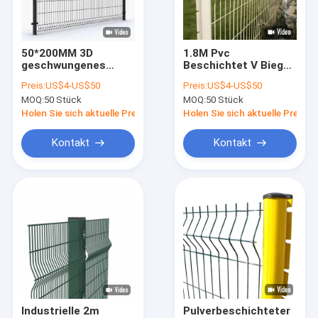
Über uns
Werksbesichtigung
50*200MM 3D
1.8M Pvc
geschwungenes
Beschichtet V Biegen
Qualitätskontrolle
geschweißtes
Kurvdrahtgitter Zaun
Preis:
US$4-US$50
Preis:
US$4-US$50
Gitterzaun
Garten Außen 3D
MOQ:
50 Stück
MOQ:
50 Stück
Zaun Mit
Kontakt mit uns
Pfirsichform Post
Holen Sie sich aktuelle Preis
Holen Sie sich aktuelle Preis
Neuigkeiten
Kontakt
Kontakt
Fälle
Angebot anfordern
Metalldrahtnetze Schranken
Ein temporärer Zaun aus Metall
Industrielle 2m
Pulverbeschichteter