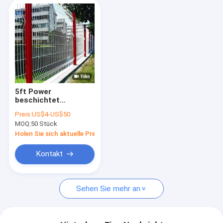
5ft Power
beschichtet
geschweißtes Draht
Preis:
US$4-US$50
Sicherheitszaun 3D
MOQ:
50 Stück
gekrümmter
Sicherheitsgartenzaun
Holen Sie sich aktuelle Preis
Kontakt
Sehen Sie mehr an