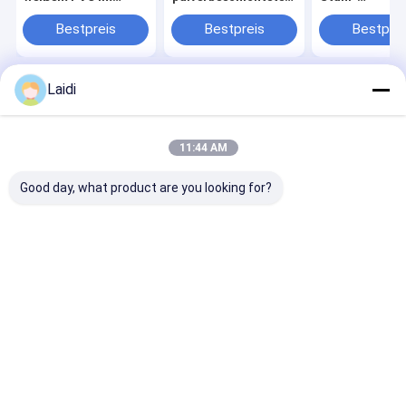
europäischen Stil für
Werkstatt-
Drahtgitterza
Bauernhöfe und
Isolierungszaun und
50x50mm
Bestpreis
Bestpreis
Bestprei
Ranches
Stahlgitterzaun für
Maschenweite 
die Lagersicherheit
Werkstattabt
Laidi
Startseite
Über uns
Kontakt
Desktop Site
Sitemap
Datenschutzrichtlinie
Qualität
Metalldrahtnetze Schranken
China Fabrik.Copyright © 2026
11:44 AM
Anping Laidi Wire Mesh Products Co., Ltd.. All Rights Reserved.
Good day, what product are you looking for?
Zu Hause
Produkte
VR-Show