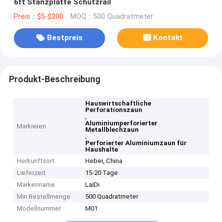
6ft Stanzplatte Schutzrail
Preis：$5-$200
MOQ：500 Quadratmeter
Bestpreis
Kontakt
Produkt-Beschreibung
Hauswirtschaftliche
Perforationszaun
,
Aluminiumperforierter
Markieren
Metallblechzaun
,
Perforierter Aluminiumzaun für
Haushalte
Herkunftsort
Hebei, China
Lieferzeit
15-20 Tage
Markenname
LaiDi
Min Bestellmenge
500 Quadratmeter
Modellnummer
M01