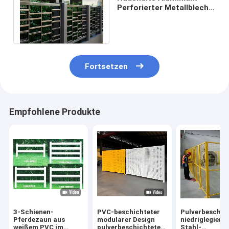
Perforierter Metallblech
Zaun 6ft Stanzplatte
Schutzrail
Fortsetzen
Empfohlene Produkte
3-Schienen-
PVC-beschichteter
Pulverbeschic
Pferdezaun aus
modularer Design
niedriglegierte
weißem PVC im
pulverbeschichteter
Stahl-