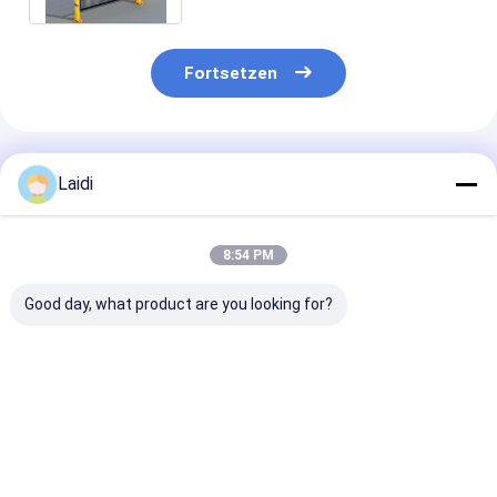
Fortsetzen
Empfohlene Produkte
Laidi
8:54 PM
Good day, what product are you looking for?
3-Schienen-
PVC-beschichteter
Pulverbeschic
Pferdezaun aus
modularer Design
niedriglegierte
weißem PVC im
pulverbeschichteter
Stahl-
europäischen Stil für
Werkstatt-
Drahtgitterza
Bauernhöfe und
Isolierungszaun und
50x50mm
Bestpreis
Bestpreis
Bestprei
Ranches
Stahlgitterzaun für
Maschenweite 
die Lagersicherheit
Werkstattabt