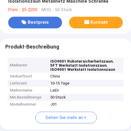
Isolationszaun Metallnetz Maschine Schranke
Preis：$5-$200
MOQ：50 Stück
Bestpreis
Kontakt
Produkt-Beschreibung
,
ISO9001 Robotersicherheitszaun
Markieren
,
5FT Werkstatt Isolationszaun
ISO9001 Werkstatt Isolationszaun
Herkunftsort
China
Lieferzeit
10-15 Tage
Markenname
LaiDi
Min Bestellmenge
50 Stück
Modellnummer
J01
Sehen Sie mehr an