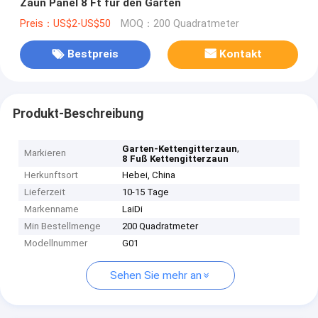
Zaun Panel 8 Ft für den Garten
Preis：US$2-US$50
MOQ：200 Quadratmeter
Bestpreis
Kontakt
Produkt-Beschreibung
,
Garten-Kettengitterzaun
Markieren
8 Fuß Kettengitterzaun
Herkunftsort
Hebei, China
Lieferzeit
10-15 Tage
Markenname
LaiDi
Min Bestellmenge
200 Quadratmeter
Modellnummer
G01
Sehen Sie mehr an