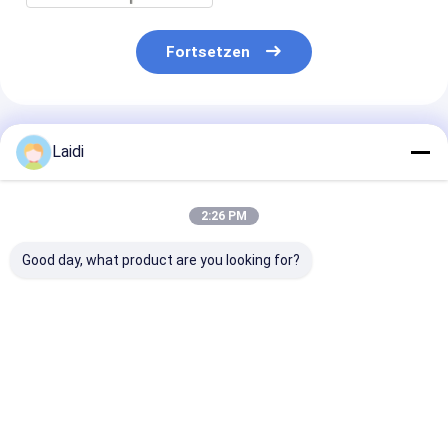
Fortsetzen
Empfohlene Produkte
Laidi
2:26 PM
Good day, what product are you looking for?
5,0 mm Draht-PVC-
Verzinkter PVC-
PVC-beschicht
beschichteter
beschichteter
Kettengliedza
Diamant-
Maschendrahtzaun
kohlenstoffa
Kettengliedzaun für
mit
Stahl mit 2
Stadion-
Korrosionsbeständigkeit
"Diamantnetz 
Bestpreis
Bestpreis
Bestprei
Fußballfelder
und langlebiger
Gartenzaun
Leistung